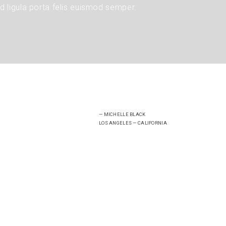
id ligula porta felis euismod semper.
— MICHELLE BLACK
LOS ANGELES — CALIFORNIA