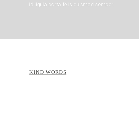
id ligula porta felis euismod semper.
KIND WORDS