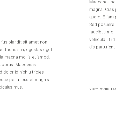
Maecenas sed 
magna. Cras j
quam. Etiam 
Sed posuere 
faucibus molli
vehicula ut i
ius blandit sit amet non
dis parturien
c facilisis in, egestas eget
a magna mollis euismod.
lobortis. Maecenas
 dolor id nibh ultricies
atoque penatibus et magnis
diculus mus.
VIEW MORE TE