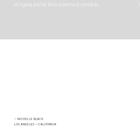
id ligula porta felis euismod semper.
— MICHELLE BLACK
LOS ANGELES — CALIFORNIA