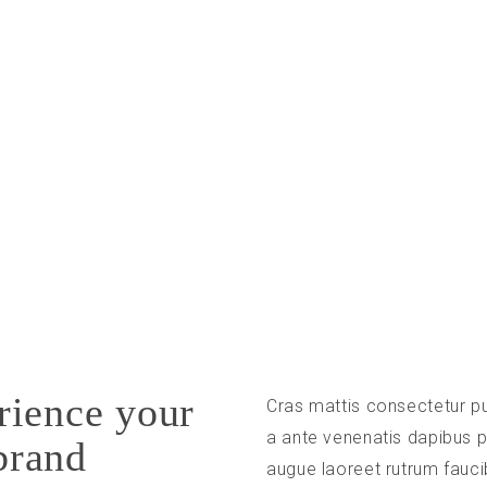
erience your
Cras mattis consectetur p
a ante venenatis dapibus po
brand
augue laoreet rutrum fauc