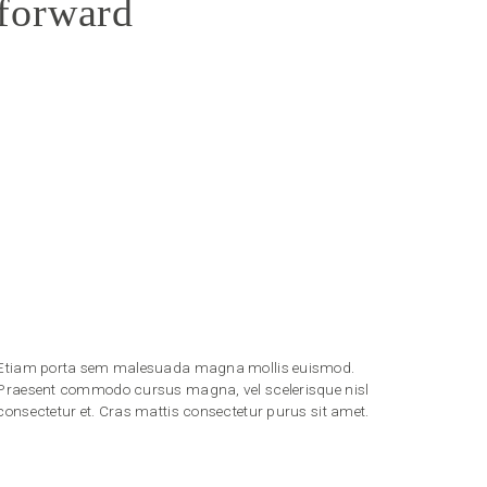
forward
Etiam porta sem malesuada magna mollis euismod.
Praesent commodo cursus magna, vel scelerisque nisl
consectetur et. Cras mattis consectetur purus sit amet.